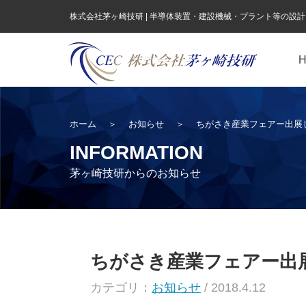
株式会社茅ヶ崎技研 | 半導体装置・建設機械・プラント等の設
ホーム
＞
お知らせ
＞
ちがさき産業フェアー出展
INFORMATION
茅ヶ崎技研からのお知らせ
ちがさき産業フェアー出
カテゴリ：
お知らせ
/ 2018.4.12