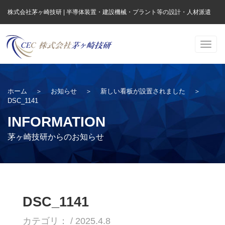
株式会社茅ヶ崎技研 | 半導体装置・建設機械・プラント等の設計・人材派遣
Togg
navig
ホーム
＞
お知らせ
＞
新しい看板が設置されました
＞
DSC_1141
INFORMATION
茅ヶ崎技研からのお知らせ
DSC_1141
カテゴリ： / 2025.4.8