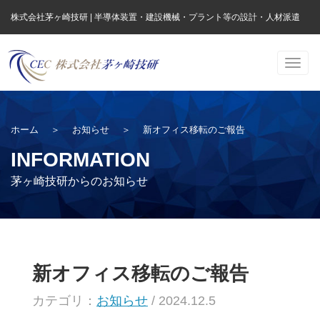
株式会社茅ヶ崎技研 | 半導体装置・建設機械・プラント等の設計・人材派遣
Togg
navig
ホーム
＞
お知らせ
＞
新オフィス移転のご報告
INFORMATION
茅ヶ崎技研からのお知らせ
新オフィス移転のご報告
カテゴリ：
お知らせ
/ 2024.12.5